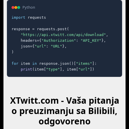
Python
import
 requests

response = requests.post(

"https://api.xtwitt.com/api/download"
,

    headers={
"Authorization"
: 
"API_KEY"
},

    json={
"url"
: 
"URL"
},

)

for
 item 
in
 response.json()[
"items"
]:

print
(item[
"type"
], item[
"url"
])
XTwitt.com - Vaša pitanja
o preuzimanju sa Bilibili,
odgovoreno