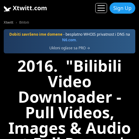
Xtwitt.com
Sign Up
Xtwitt
Bilibili
Dobiti savršeno ime domene
- besplatno WHOIS privatnost i DNS na
N6.com.
Ukloni oglase sa PRO →
2016. "Bilibili
Video
Downloader -
Pull Videos,
Images & Audio